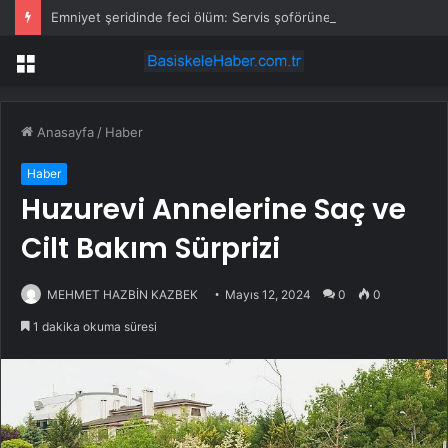
Emniyet şeridinde feci ölüm: Servis şoförüne midibüs çarptı
Menü
Anasayfa
/
Haber
Haber
Huzurevi Annelerine Saç ve
Cilt Bakım Sürprizi
MEHMET HAZBİN KAZBEK
Mayıs 12, 2024
0
0
1 dakika okuma süresi