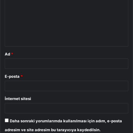
o
r
u
m
*
Ad
*
E-posta
*
İnternet sitesi
Daha sonraki yorumlarımda kullanılması için adım, e-posta
adresim ve site adresim bu tarayıcıya kaydedilsin.