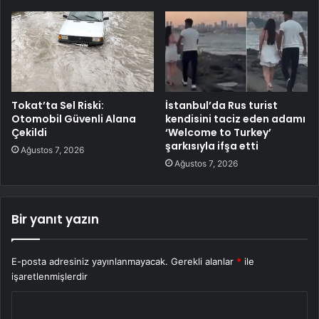
Tokat’ta Sel Riski:
İstanbul’da Rus turist
Otomobil Güvenli Alana
kendisini taciz eden adamı
Çekildi
‘Welcome to Turkey’
şarkısıyla ifşa etti
Ağustos 7, 2026
Ağustos 7, 2026
Bir yanıt yazın
E-posta adresiniz yayınlanmayacak.
Gerekli alanlar
*
ile
işaretlenmişlerdir
Y