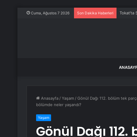
Tokat’ta 
Cuma, Ağustos 7 2026
Son Dakika Haberleri
ANASAY
Anasayfa
/
Yaşam
/
Gönül Dağı 112. bölüm tek parça
bölümde neler yaşandı?
Yaşam
Gönül Dağı 112.