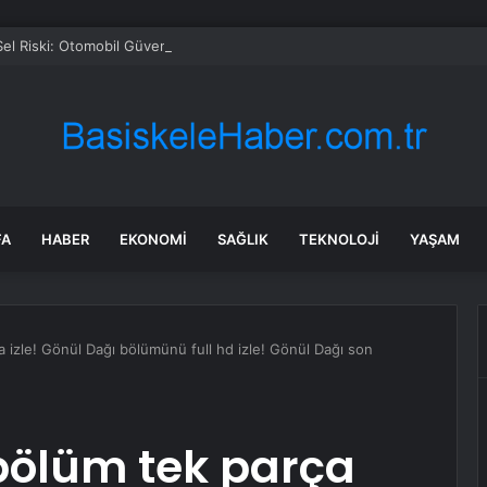
Sel Riski: Otomobil Güvenli Alana Çekildi
FA
HABER
EKONOMI
SAĞLIK
TEKNOLOJI
YAŞAM
 izle! Gönül Dağı bölümünü full hd izle! Gönül Dağı son
 bölüm tek parça