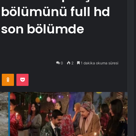
ı bölümünü full hd
ı son bölümde
0
2
1 dakika okuma süresi
VKontakte
Odnoklassniki
Pocket