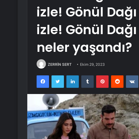
izle! Gönül Dağ
izle! Gönül Dağ
neler yaşandı?
ZERRİN SERT
Ekim 29, 2023
Facebook
Twitter
LinkedIn
Tumblr
Pinterest
Reddit