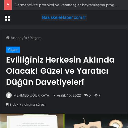
Germencik’te protokol ve vatandaşlar bayramlaşma programında buluştu
Menü
Anasayfa
/
Yaşam
Yaşam
Evliliğiniz Herkesin Aklında
Olacak! Güzel ve Yaratıcı
Düğün Davetiyeleri
MEHMED UĞUR KAYA
Aralık 10, 2022
0
7
3 dakika okuma süresi