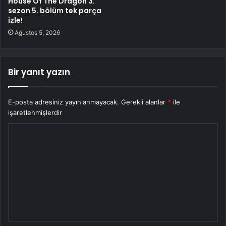
House Of The Dragon 3.
sezon 5. bölüm tek parça
izle!
Ağustos 5, 2026
Bir yanıt yazın
E-posta adresiniz yayınlanmayacak.
Gerekli alanlar
*
ile
işaretlenmişlerdir
Y
o
r
u
m
*