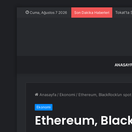
Tokat’ta 
Cuma, Ağustos 7 2026
Son Dakika Haberleri
ANASAY
Anasayfa
/
Ekonomi
/
Ethereum, BlackRock’un spot 
Ekonomi
Ethereum, Black