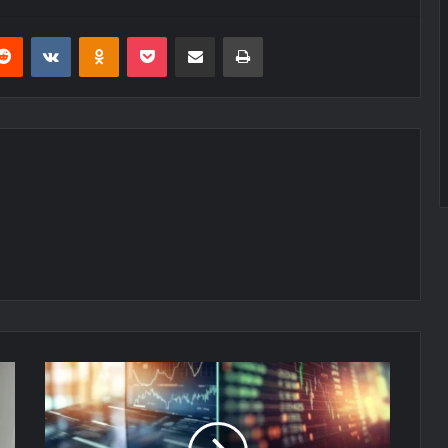
erest
Reddit
VKontakte
Odnoklassniki
Pocket
E-Posta ile paylaş
Yazdır