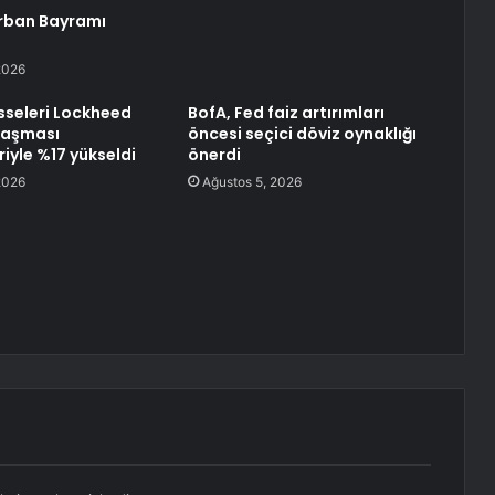
rban Bayramı
2026
sseleri Lockheed
BofA, Fed faiz artırımları
laşması
öncesi seçici döviz oynaklığı
iyle %17 yükseldi
önerdi
2026
Ağustos 5, 2026