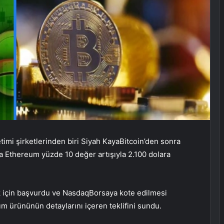
imi şirketlerinden biri
Siyah Kaya
Bitcoin’den sonra
a Ethereum yüzde 10 değer artışıyla 2.100 dolara
 için başvurdu ve
Nasdaq
Borsaya kote edilmesi
ım ürününün detaylarını içeren teklifini sundu.