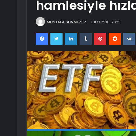
hamlesiyle hızl
MUSTAFA SÖNMEZER
Kasım 10, 2023
Facebook
Twitter
LinkedIn
Tumblr
Pinterest
Reddit