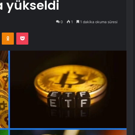
a yükseldi
0
1
1 dakika okuma süresi
VKontakte
Odnoklassniki
Pocket