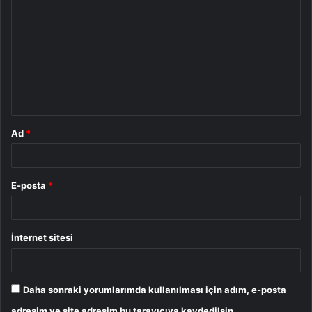
o
r
u
m
*
Ad
*
E-posta
*
İnternet sitesi
Daha sonraki yorumlarımda kullanılması için adım, e-posta
adresim ve site adresim bu tarayıcıya kaydedilsin.