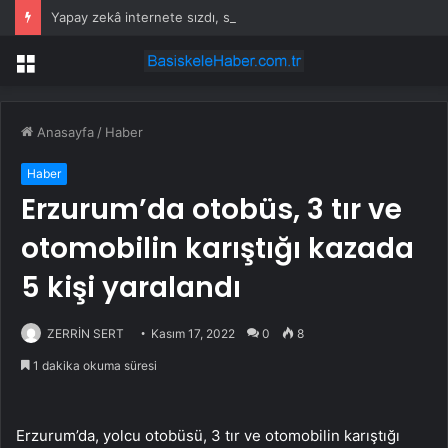
Yapay zekâ internete sızdı, sahte kimlikler oluşturup zararlı kod yaymaya çalıştı
Menü
Anasayfa
/
Haber
Haber
Erzurum’da otobüs, 3 tır ve
otomobilin karıştığı kazada
5 kişi yaralandı
ZERRİN SERT
Kasım 17, 2022
0
8
1 dakika okuma süresi
Erzurum’da, yolcu otobüsü, 3 tır ve otomobilin karıştığı