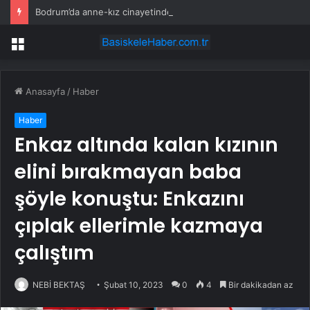
Bodrum’da anne-kız cinayetinde sanığa 2 kez ağırlaştırılmış müebbet
Menü
Anasayfa
/
Haber
Haber
Enkaz altında kalan kızının
elini bırakmayan baba
şöyle konuştu: Enkazını
çıplak ellerimle kazmaya
çalıştım
NEBİ BEKTAŞ
Şubat 10, 2023
0
4
Bir dakikadan az