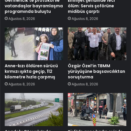
Germencik’te protokol ve
Emniyet şeridinde feci
vatandaşlar bayramlaşma
ölüm: Servis şoförüne
programında buluştu
midibüs çarptı
Ağustos 8, 2026
Ağustos 8, 2026
Anne-kızı öldüren sürücü
Özgür Özel’in TBMM
kırmızı ışıkta geçip, 112
yürüyüşüne başsavcılıktan
kilometre hızla çarpmış
soruşturma
Ağustos 8, 2026
Ağustos 8, 2026