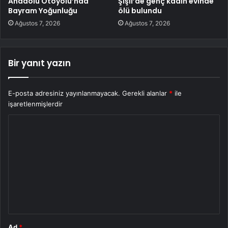
Anadolu Otoyolu’nda
Şişli’de genç kadın evinde
Bayram Yoğunluğu
ölü bulundu
Ağustos 7, 2026
Ağustos 7, 2026
Bir yanıt yazın
E-posta adresiniz yayınlanmayacak.
Gerekli alanlar
*
ile
işaretlenmişlerdir
Y
o
r
u
m
*
Ad
*