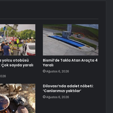
a yolcu otobüsü
Bismil’de Takla Atan Araçta 4
: Çok sayıda yaralı
Yaralı
Ağustos 6, 2026
2026
Dilovası’nda adalet nöbeti:
‘Canlarımızı yaktılar’
Ağustos 6, 2026