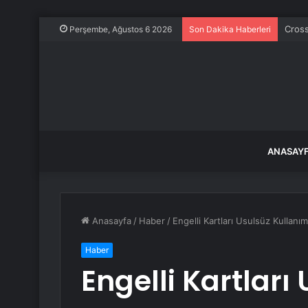
Cross
Perşembe, Ağustos 6 2026
Son Dakika Haberleri
ANASAY
Anasayfa
/
Haber
/
Engelli Kartları Usulsüz Kullan
Haber
Engelli Kartlar