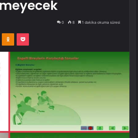
nmeyecek
0
8
1 dakika okuma süresi
VKontakte
Odnoklassniki
Pocket