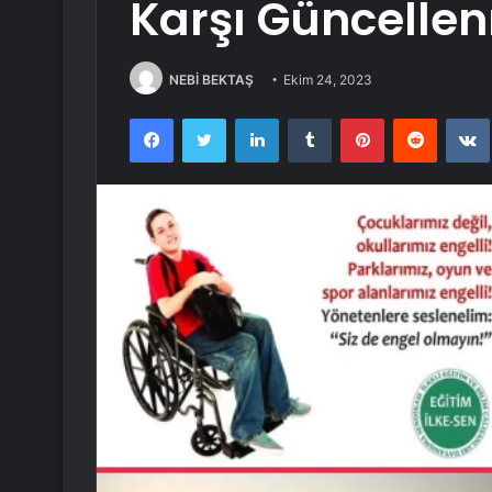
Karşı Güncelle
NEBİ BEKTAŞ
Ekim 24, 2023
Facebook
Twitter
LinkedIn
Tumblr
Pinterest
Reddit