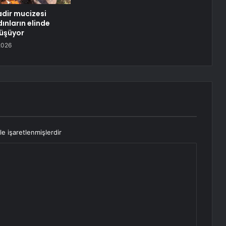
dir mucizesi
dınların elinde
üşüyor
2026
le işaretlenmişlerdir