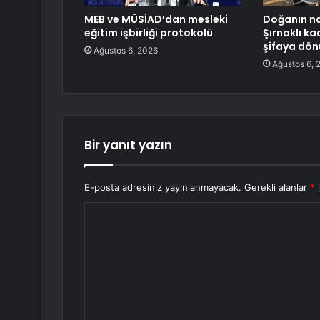
MEB ve MÜSİAD’dan mesleki
Doğanın na
eğitim işbirliği protokolü
Şırnaklı ka
şifaya dön
Ağustos 6, 2026
Ağustos 6, 
Bir yanıt yazın
E-posta adresiniz yayınlanmayacak.
Gerekli alanlar
*
i
Y
o
r
u
m