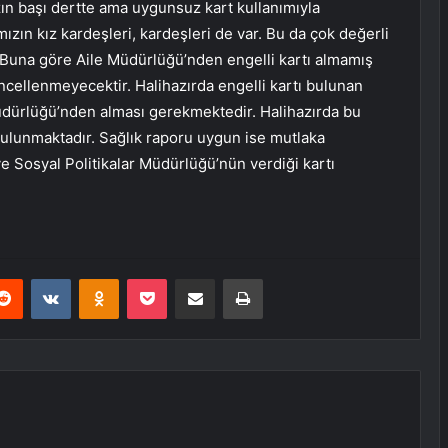
ın başı dertte ama uygunsuz kart kullanımıyla
ımızın kız kardeşleri, kardeşleri de var. Bu da çok değerli
k Buna göre Aile Müdürlüğü’nden engelli kartı almamış
üncellenmeyecektir. Halihazırda engelli kartı bulunan
 Müdürlüğü’nden alması gerekmektedir. Halihazırda bu
bulunmaktadır. Sağlık raporu uygun ise mutlaka
e Sosyal Politikalar Müdürlüğü’nün verdiği kartı
erest
Reddit
VKontakte
Odnoklassniki
Pocket
E-Posta ile paylaş
Yazdır