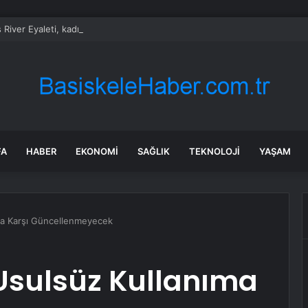
 River Eyaleti, kadın ticari sürücüleri ve 60 yaş üstü erkekleri harçlarda
FA
HABER
EKONOMI
SAĞLIK
TEKNOLOJI
YAŞAM
ıma Karşı Güncellenmeyecek
ı Usulsüz Kullanıma