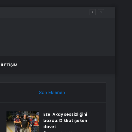
n muaf tuttu
İLETIŞIM
Son Eklenen
Ezel Akay sessizliğini
bozdu: Dikkat çeken
davet