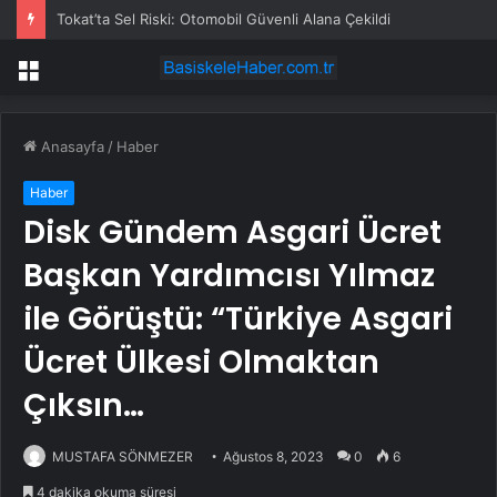
Tokat’ta Sel Riski: Otomobil Güvenli Alana Çekildi
Menü
Anasayfa
/
Haber
Haber
Disk Gündem Asgari Ücret
Başkan Yardımcısı Yılmaz
ile Görüştü: “Türkiye Asgari
Ücret Ülkesi Olmaktan
Çıksın…
MUSTAFA SÖNMEZER
Ağustos 8, 2023
0
6
4 dakika okuma süresi