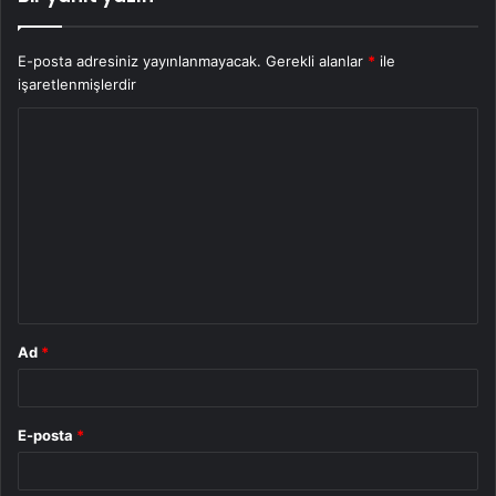
E-posta adresiniz yayınlanmayacak.
Gerekli alanlar
*
ile
işaretlenmişlerdir
Y
o
r
u
m
*
Ad
*
E-posta
*