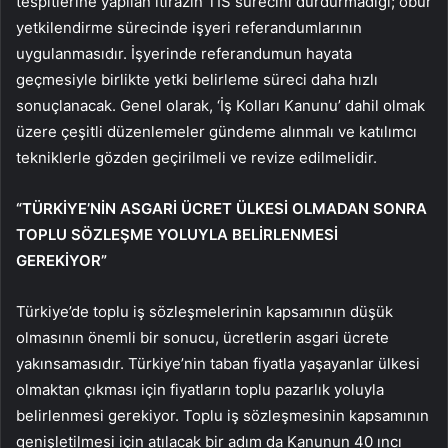
tespitlerine yapılan itirazın TİS sürecini durdurmadığı; obur
yetkilendirme sürecinde işyeri referandumlarının
uygulanmasıdır. İşyerinde referandumun hayata
geçmesiyle birlikte yetki belirleme süreci daha hızlı
sonuçlanacak. Genel olarak, ‘İş Kolları Kanunu’ dahil olmak
üzere çeşitli düzenlemeler gündeme alınmalı ve katılımcı
tekniklerle gözden geçirilmeli ve revize edilmelidir.
“TÜRKİYE’NİN ASGARİ ÜCRET ÜLKESİ OLMADAN SONRA
TOPLU SÖZLEŞME YOLUYLA BELİRLENMESİ
GEREKİYOR”
Türkiye’de toplu iş sözleşmelerinin kapsamının düşük
olmasının önemli bir sonucu, ücretlerin asgari ücrete
yakınsamasıdır. Türkiye’nin taban fiyatla yaşayanlar ülkesi
olmaktan çıkması için fiyatların toplu pazarlık yoluyla
belirlenmesi gerekiyor. Toplu iş sözleşmesinin kapsamının
genişletilmesi için atılacak bir adım da Kanunun 40 ıncı