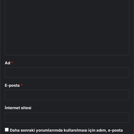
Y
o
r
u
m
*
Ad
*
E-posta
*
İnternet sitesi
Daha sonraki yorumlarımda kullanılması için adım, e-posta