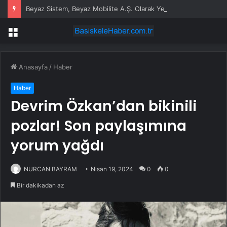
Beyaz Sistem, Beyaz Mobilite A.Ş. Olarak Yeniden Adlandırılıyor
Menü
Anasayfa
/
Haber
Haber
Devrim Özkan’dan bikinili
pozlar! Son paylaşımına
yorum yağdı
NURCAN BAYRAM
Nisan 19, 2024
0
0
Bir dakikadan az