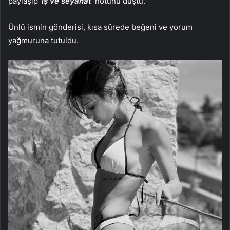
paylaşıp
‘iş ve seyahat’
notunu düştü.
Ünlü ismin gönderisi, kısa sürede beğeni ve yorum
yağmuruna tutuldu.