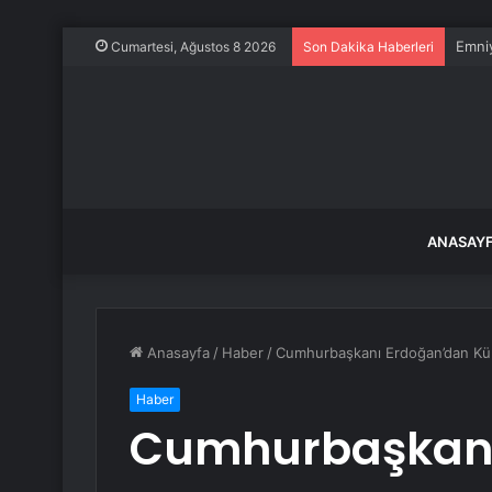
Emniy
Cumartesi, Ağustos 8 2026
Son Dakika Haberleri
ANASAY
Anasayfa
/
Haber
/
Cumhurbaşkanı Erdoğan’dan Küba
Haber
Cumhurbaşkanı