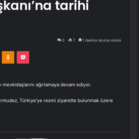
kanı’na tarihi
0
7
1 dakika okuma süresi
VKontakte
Odnoklassniki
Pocket
 mevkidaşlarını ağırlamaya devam ediyor.
Bermudez,
Türkiye’ye resmi ziyarette bulunmak üzere