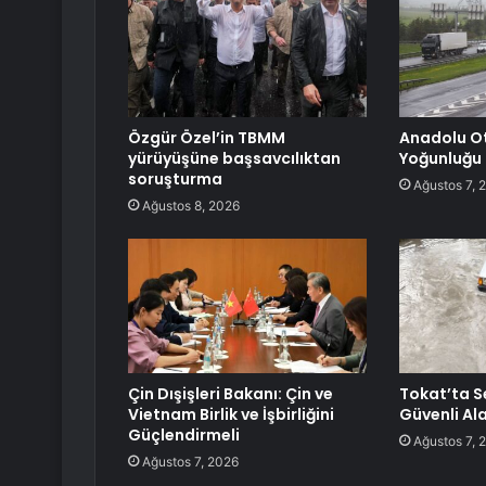
Özgür Özel’in TBMM
Anadolu O
yürüyüşüne başsavcılıktan
Yoğunluğu
soruşturma
Ağustos 7, 
Ağustos 8, 2026
Çin Dışişleri Bakanı: Çin ve
Tokat’ta S
Vietnam Birlik ve İşbirliğini
Güvenli Al
Güçlendirmeli
Ağustos 7, 
Ağustos 7, 2026