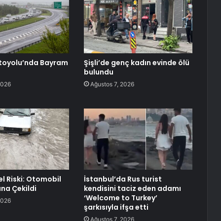
toyolu’nda Bayram
Şişli’de genç kadın evinde ölü
bulundu
2026
Ağustos 7, 2026
el Riski: Otomobil
İstanbul’da Rus turist
ana Çekildi
kendisini taciz eden adamı
‘Welcome to Turkey’
2026
şarkısıyla ifşa etti
Ağustos 7, 2026