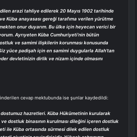
edilen arazi tahliye edilerek 20 Mayıs 1902 tarihinde
 ve Küba anayasası gereği tarafıma verilen yürütme
mekten onur duyarım. Bu ülke için heyecan verici bir
uyorum. Ayrıyeten Küba Cumhuriyeti’nin bütün
 dostluk ve samimi ilişkilerin korunması konusunda
 Siz yüce padişah için en samimi duygularla Allah’tan
r devletinizin dirlik ve nizam içinde olmasını
önderilen cevap mektubunda ise şunlar kaydedildi:
ük dostumuz hazretleri. Küba Hükümetinin kurularak
 ve dostluk binasının kurulması dileğini içeren dostluk
ti ile Küba ortasında sürmesi dilek edilen dostluk