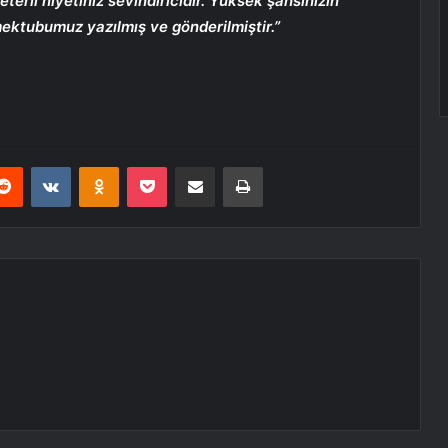
erli niyetiniz sevindiricidir. Yüksek şahsınızın
 mektubumuz yazılmış ve gönderilmiştir.”
erest
Reddit
VKontakte
Odnoklassniki
Pocket
E-Posta ile paylaş
Yazdır