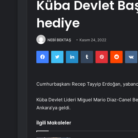
Küba Devlet Baş
hediye
NEBİ BEKTAŞ
Kasım 24, 2022
Facebook
Twitter
LinkedIn
Tumblr
Pinterest
Reddit
Cumhurbaşkanı Recep Tayyip Erdoğan, yabancı
Küba Devlet Lideri Miguel Mario Diaz-Canel 
Ankara’ya geldi.
İlgili Makaleler