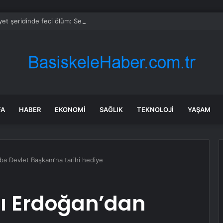
et şeridinde feci ölüm: Servis şoförüne midibüs çarptı
FA
HABER
EKONOMI
SAĞLIK
TEKNOLOJI
YAŞAM
 Devlet Başkanı’na tarihi hediye
 Erdoğan’dan