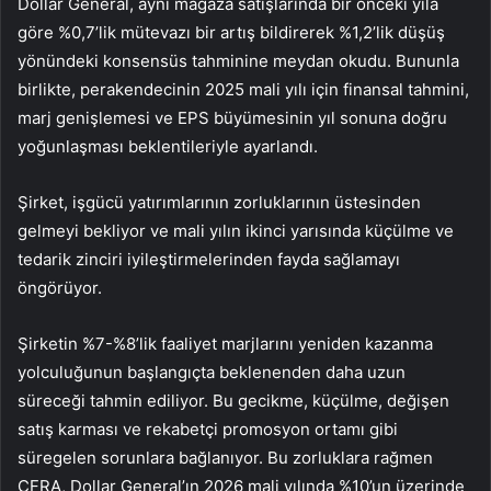
Dollar General, aynı mağaza satışlarında bir önceki yıla
göre %0,7’lik mütevazı bir artış bildirerek %1,2’lik düşüş
yönündeki konsensüs tahminine meydan okudu. Bununla
birlikte, perakendecinin 2025 mali yılı için finansal tahmini,
marj genişlemesi ve EPS büyümesinin yıl sonuna doğru
yoğunlaşması beklentileriyle ayarlandı.
Şirket, işgücü yatırımlarının zorluklarının üstesinden
gelmeyi bekliyor ve mali yılın ikinci yarısında küçülme ve
tedarik zinciri iyileştirmelerinden fayda sağlamayı
öngörüyor.
Şirketin %7-%8’lik faaliyet marjlarını yeniden kazanma
yolculuğunun başlangıçta beklenenden daha uzun
süreceği tahmin ediliyor. Bu gecikme, küçülme, değişen
satış karması ve rekabetçi promosyon ortamı gibi
süregelen sorunlara bağlanıyor. Bu zorluklara rağmen
CFRA, Dollar General’ın 2026 mali yılında %10’un üzerinde