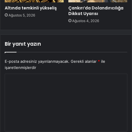
Altında temkinli yükseliş
Çankırı’da Dolandırıcılığa
Dikkat Uyarısı
Ağustos 5, 2026
Ağustos 4, 2026
Bir yanıt yazın
E-posta adresiniz yayınlanmayacak.
Gerekli alanlar
*
ile
işaretlenmişlerdir
Y
o
r
u
m
*