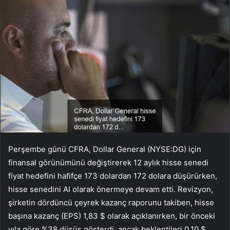
Perşembe günü CFRA, Dollar General (NYSE:DG) için
finansal görünümünü değiştirerek 12 aylık hisse senedi
fiyat hedefini hafifçe 173 dolardan 172 dolara düşürürken,
hisse senedini Al olarak önermeye devam etti. Revizyon,
şirketin dördüncü çeyrek kazanç raporunu takiben, hisse
başına kazanç (EPS) 1,83 $ olarak açıklanırken, bir önceki
yıla göre %38 düşüş gösterdi, ancak beklentileri 0,10 $