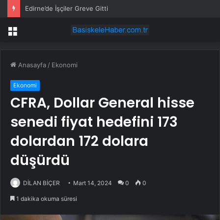
Edirne’de İşçiler Greve Gitti
Menü
Anasayfa
/
Ekonomi
Ekonomi
CFRA, Dollar General hisse
senedi fiyat hedefini 173
dolardan 172 dolara
düşürdü
DİLAN BİÇER
Mart 14, 2024
0
0
1 dakika okuma süresi