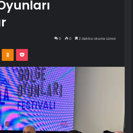
Oyunları
ır
0
0
2 dakika okuma süresi
VKontakte
Odnoklassniki
Pocket