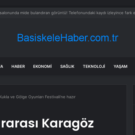
’dan Odesa Açıklarında Mısır Yüklü Gemiye Füze Saldırısı: 10 Kişi Hayatın
FA
HABER
EKONOMI
SAĞLIK
TEKNOLOJI
YAŞAM
Kukla ve Gölge Oyunları Festivali’ne hazır
lararası Karagöz