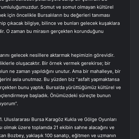
orumluluğumuzdur. Somut ve somut olmayan kültürel
k için öncelikle Bursalıların bu değerleri tanıması
hip çıkacak bilgiye, bilince ve bunları gelecek kuşaklara
dir. O zaman bu mirasın gerçekten korunduğunu
arını gelecek nesillere aktarmak hepimizin görevidir.
liklerle oluşacaktır. Bir örnek vermek gerekirse; bir
yolun ne zaman yapıldığını unutur. Ama bir mahalleye, bir
ğerini asla unutmaz. Bu yüzden biz “asfalt yapmaktansa
erçekten bunu yaptık. Bursa’da yürüttüğümüz kültürel ve
ilinçlendirmeye başladık. Önümüzdeki süreçte bunun
ıyorum”.
1. Uluslararası Bursa Karagöz Kukla ve Gölge Oyunları
rası olmak üzere toplamda 21 ekibin sahne alacağını ve
şkan Bozbey, yaklaşık 100 sanatçı, eğitmen ve uzmanın