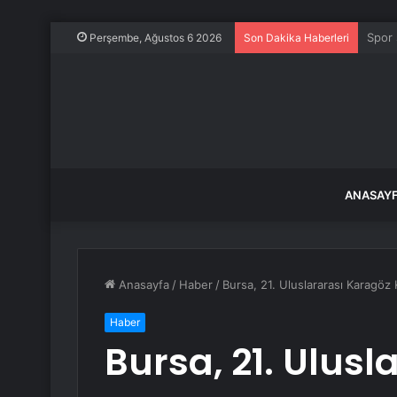
Rusya
Perşembe, Ağustos 6 2026
Son Dakika Haberleri
ANASAY
Anasayfa
/
Haber
/
Bursa, 21. Uluslararası Karagöz 
Haber
Bursa, 21. Ulus