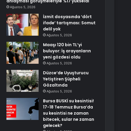
anlaşması görüşmeleriyle %17 yükseldi
Ağustos 5, 2026
İzmit dosyasında ‘dört
ifade’ tartışması: Somut
delil yok
Ağustos 5, 2026
Maaşı 120 bin TL’yi
buluyor: İş arayanların
yeni gözdesi oldu
Ağustos 5, 2026
Düzce’de Uyuşturucu
Yetiştiren Şüpheli
Gözaltında
Ağustos 5, 2026
Bursa BUSKİ su kesintisi!
17-18 Temmuz Bursa’da
su kesintisi ne zaman
bitecek, sular ne zaman
gelecek?