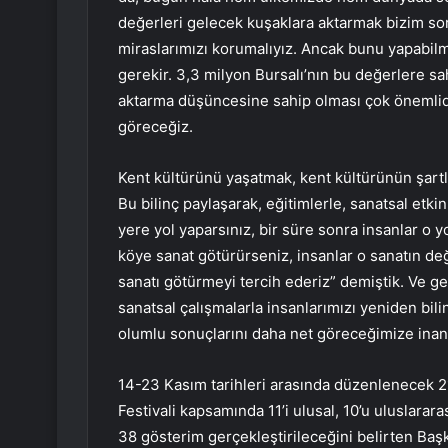
değerleri gelecek kuşaklara aktarmak bizim s
miraslarımızı korumalıyız. Ancak bunu yapabilme
gerekir. 3,3 milyon Bursalı’nın bu değerlere sa
aktarma düşüncesine sahip olması çok önemli
göreceğiz.
Kent kültürünü yaşatmak, kent kültürünün şartl
Bu bilinç paylaşarak, eğitimlerle, sanatsal etkin
yere yol yaparsınız, bir süre sonra insanlar o 
köye sanat götürürseniz, insanlar o sanatın de
sanatı götürmeyi tercih ederiz” demiştik. Ve g
sanatsal çalışmalarla insanlarımızı yeniden b
olumlu sonuçlarını daha net göreceğimize inan
14-23 Kasım tarihleri arasında düzenlenecek 2
Festivali kapsamında 11’i ulusal, 10’u uluslara
38 gösterim gerçekleştirileceğini belirten Ba