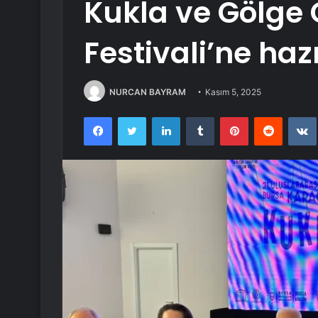
Kukla ve Gölge 
Festivali’ne haz
NURCAN BAYRAM
Kasım 5, 2025
Facebook
Twitter
LinkedIn
Tumblr
Pinterest
Reddit