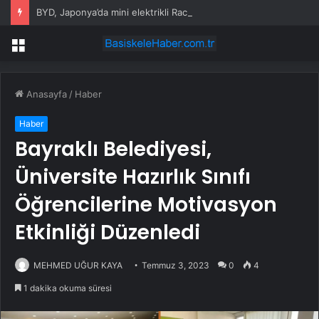
BYD, Japonya’da mini elektrikli Racco ile rekabete giriyor
Menü
Anasayfa
/
Haber
Haber
Bayraklı Belediyesi,
Üniversite Hazırlık Sınıfı
Öğrencilerine Motivasyon
Etkinliği Düzenledi
MEHMED UĞUR KAYA
Temmuz 3, 2023
0
4
1 dakika okuma süresi