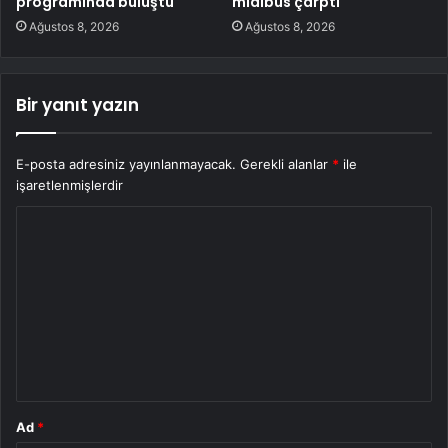
programında buluştu
midibüs çarptı
Ağustos 8, 2026
Ağustos 8, 2026
Bir yanıt yazın
E-posta adresiniz yayınlanmayacak.
Gerekli alanlar
*
ile
işaretlenmişlerdir
Y
o
r
u
m
*
Ad
*