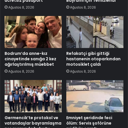
ücretsiz pasaport
Bayramı İçin Temizlendi
Ağustos 8, 2026
Ağustos 8, 2026
Bodrum’da anne-kız
Refakatçi gibi gittiği
cinayetinde sanığa 2 kez
hastanenin otoparkından
ağırlaştırılmış müebbet
motosiklet çaldı
Ağustos 8, 2026
Ağustos 8, 2026
Germencik’te protokol ve
Emniyet şeridinde feci
vatandaşlar bayramlaşma
ölüm: Servis şoförüne