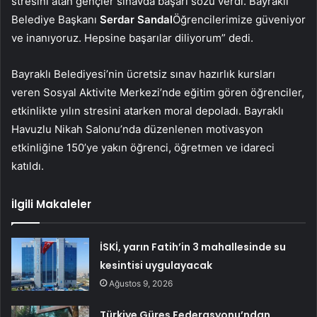
stresini atan gençler sınavda başarı sözü verdi. Bayraklı
Belediye Başkanı
Serdar Sandal
Öğrencilerimize güveniyor
ve inanıyoruz. Hepsine başarılar diliyorum” dedi.
Bayraklı Belediyesi’nin ücretsiz sınav hazırlık kursları
veren Sosyal Aktivite Merkezi’nde eğitim gören öğrenciler,
etkinlikte yılın stresini atarken moral depoladı. Bayraklı
Havuzlu Nikah Salonu’nda düzenlenen motivasyon
etkinliğine 150’ye yakın öğrenci, öğretmen ve idareci
katıldı.
İlgili Makaleler
İSKİ, yarın Fatih’in 3 mahallesinde su
kesintisi uygulayacak
Ağustos 9, 2026
Türkiye Güreş Federasyonu’ndan