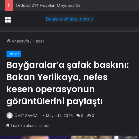
Ordu’da 214 Heyelan Meydana Geldi
Menü
Anasayfa
/
Haber
Haber
Bayğaralar’a şafak baskını:
Bakan Yerlikaya, nefes
kesen operasyonun
görüntülerini paylaştı
ÜMİT SAVĞA
Mayıs 14, 2026
0
0
1 dakika okuma süresi