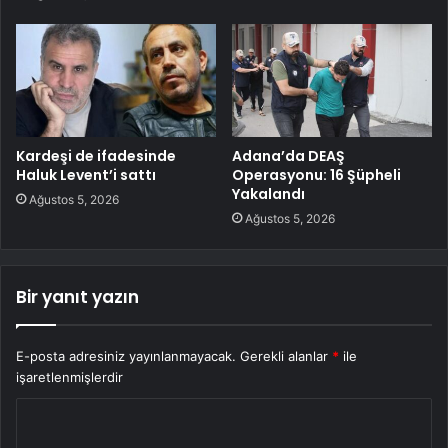
Kardeşi de ifadesinde
Adana’da DEAŞ
Haluk Levent’i sattı
Operasyonu: 16 Şüpheli
Yakalandı
Ağustos 5, 2026
Ağustos 5, 2026
Bir yanıt yazın
E-posta adresiniz yayınlanmayacak.
Gerekli alanlar
*
ile
işaretlenmişlerdir
Y
o