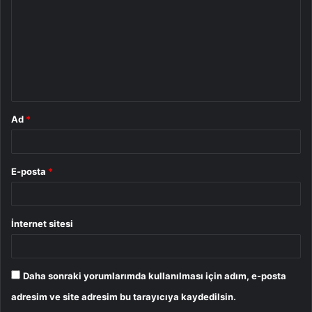
r
u
m
*
Ad
*
E-posta
*
İnternet sitesi
Daha sonraki yorumlarımda kullanılması için adım, e-posta
adresim ve site adresim bu tarayıcıya kaydedilsin.