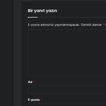
Bir yanıt yazın
E-posta adresiniz yayınlanmayacak.
Gerekli alanlar
*
i
Y
o
r
u
m
*
Ad
*
E-posta
*