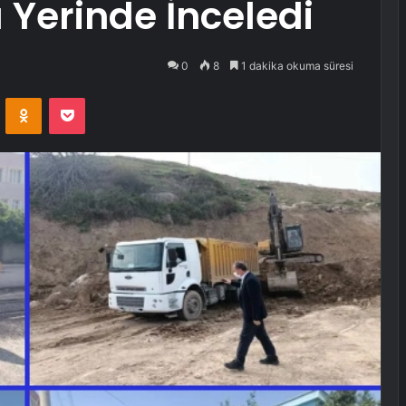
 Yerinde İnceledi
0
8
1 dakika okuma süresi
VKontakte
Odnoklassniki
Pocket