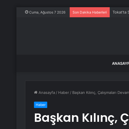
Tokat’ta 
Cuma, Ağustos 7 2026
Son Dakika Haberleri
ANASAY
Anasayfa
/
Haber
/
Başkan Kılınç, Çalışmaları Deva
Haber
Başkan Kılınç, 