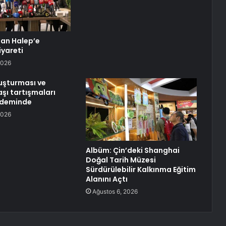
dan Halep’e
iyareti
2026
uşturması ve
şı tartışmaları
ndeminde
2026
Albüm: Çin’deki Shanghai
Doğal Tarih Müzesi
Sürdürülebilir Kalkınma Eğitim
Alanını Açtı
Ağustos 6, 2026