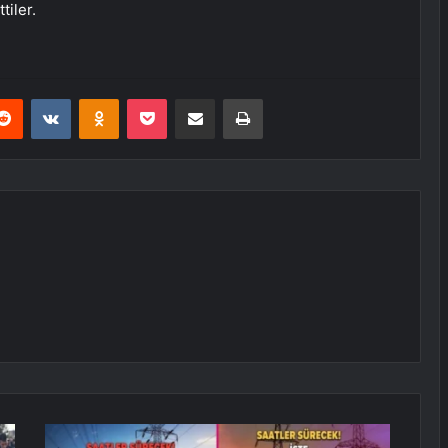
tiler.
erest
Reddit
VKontakte
Odnoklassniki
Pocket
E-Posta ile paylaş
Yazdır