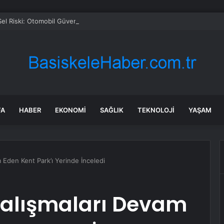
Sel Riski: Otomobil Güvenli Alana Çekildi
FA
HABER
EKONOMI
SAĞLIK
TEKNOLOJI
YAŞAM
m Eden Kent Park’ı Yerinde İnceledi
Çalışmaları Devam