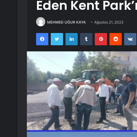
Eden Kent Park’ı
MEHMED UĞUR KAYA
Ağustos 21, 2023
Facebook
Twitter
LinkedIn
Tumblr
Pinterest
Reddit