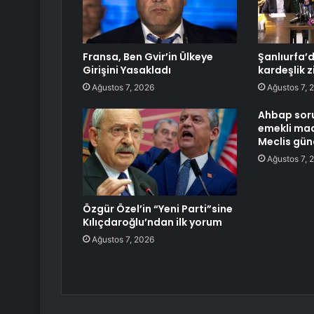
Fransa, Ben Gvir’in Ülkeye
Şanlıurfa’
Girişini Yasakladı
kardeşlik z
Ağustos 7, 2026
Ağustos 7, 
Ahbap sor
emekli maa
Meclis gü
Ağustos 7, 
Özgür Özel’in “Yeni Parti”sine
Kılıçdaroğlu’ndan ilk yorum
Ağustos 7, 2026