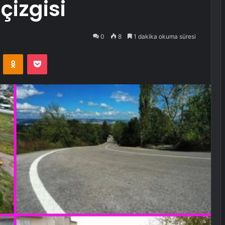
çizgisi
0
8
1 dakika okuma süresi
VKontakte
Odnoklassniki
Pocket