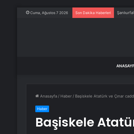
Şanlıurfa
Cuma, Ağustos 7 2026
Son Dakika Haberleri
ANASAY
Anasayfa
/
Haber
/
Başiskele Atatürk ve Çınar cadde
Haber
Başiskele Atatü