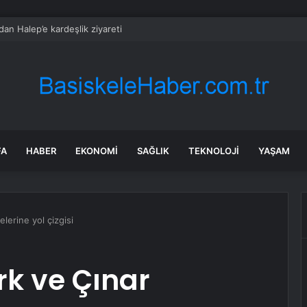
’dan Halep’e kardeşlik ziyareti
FA
HABER
EKONOMI
SAĞLIK
TEKNOLOJI
YAŞAM
lerine yol çizgisi
rk ve Çınar