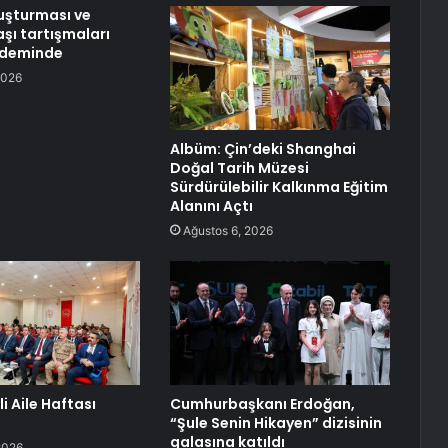
uşturması ve
şı tartışmaları
ndeminde
2026
Albüm: Çin’deki Shanghai
Doğal Tarih Müzesi
Sürdürülebilir Kalkınma Eğitim
Alanını Açtı
Ağustos 6, 2026
lli Aile Haftası
Cumhurbaşkanı Erdoğan,
“Şule Senin Hikayen” dizisinin
galasına katıldı
2026