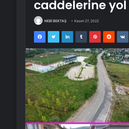
caddelerine yol 
NEBİ BEKTAŞ
Kasım 27, 2022
Facebook
Twitter
LinkedIn
Tumblr
Pinterest
Reddit