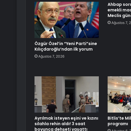
Ahbap sor
emekli maa
Meclis gü
Ağustos 7, 
Özgür Özel’in “Yeni Parti”sine
Kılıçdaroğlu’ndan ilk yorum
Ağustos 7, 2026
Ayrılmak isteyen eşini ve kızını
Bitlis’te Mi
silahla rehin aldı! 3 saat
programı
boyunca dehşeti yaşattı
Ağustos 6, 