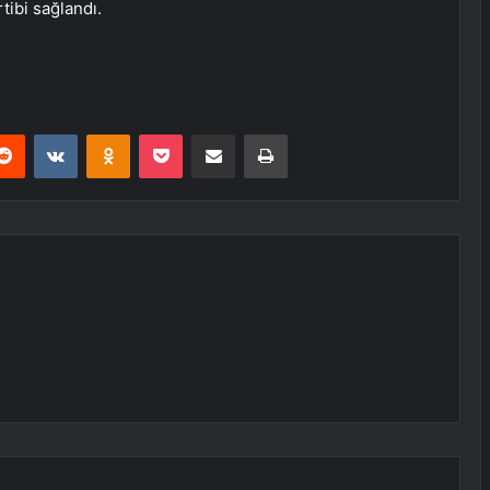
rtibi sağlandı.
erest
Reddit
VKontakte
Odnoklassniki
Pocket
E-Posta ile paylaş
Yazdır