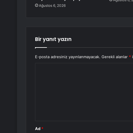
Ağustos 6, 2026
Bir yanıt yazın
E-posta adresiniz yayınlanmayacak.
Gerekli alanlar
*
i
Y
o
r
u
m
*
Ad
*