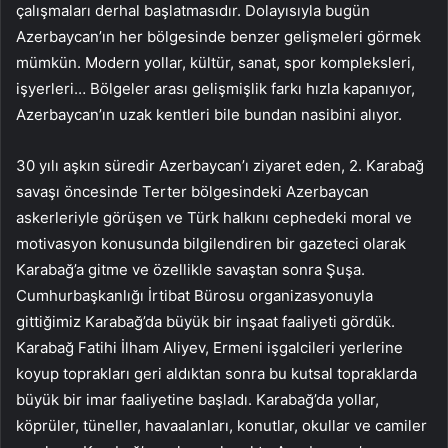
çalışmaları derhal başlatmasıdır. Dolayısıyla bugün
Azerbaycan’ın her bölgesinde benzer gelişmeleri görmek
mümkün. Modern yollar, kültür, sanat, spor kompleksleri,
işyerleri… Bölgeler arası gelişmişlik farkı hızla kapanıyor,
Azerbaycan’ın uzak kentleri bile bundan nasibini alıyor.
30 yılı aşkın süredir Azerbaycan’ı ziyaret eden, 2. Karabağ
savaşı öncesinde Terter bölgesindeki Azerbaycan
askerleriyle görüşen ve Türk halkını cephedeki moral ve
motivasyon konusunda bilgilendiren bir gazeteci olarak
Karabağ’a gitme ve özellikle savaştan sonra Şuşa.
Cumhurbaşkanlığı İrtibat Bürosu organizasyonuyla
gittiğimiz Karabağ’da büyük bir inşaat faaliyeti gördük.
Karabağ Fatihi İlham Aliyev, Ermeni işgalcileri yerlerine
koyup toprakları geri aldıktan sonra bu kutsal topraklarda
büyük bir imar faaliyetine başladı. Karabağ’da yollar,
köprüler, tüneller, havaalanları, konutlar, okullar ve camiler