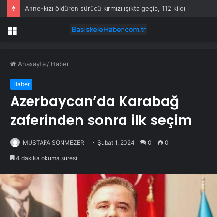
Anne-kızı öldüren sürücü kırmızı ışıkta geçip, 112 kilometre hızla çarpmış
Menü
Anasayfa
/
Haber
Haber
Azerbaycan’da Karabağ
zaferinden sonra ilk seçim
MUSTAFA SÖNMEZER
Şubat 1, 2024
0
0
4 dakika okuma süresi