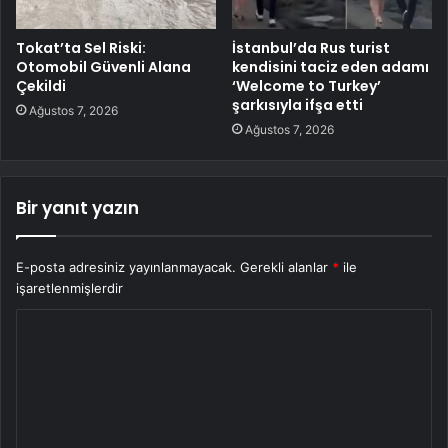
Tokat’ta Sel Riski:
İstanbul’da Rus turist
Otomobil Güvenli Alana
kendisini taciz eden adamı
Çekildi
‘Welcome to Turkey’
şarkısıyla ifşa etti
Ağustos 7, 2026
Ağustos 7, 2026
Bir yanıt yazın
E-posta adresiniz yayınlanmayacak.
Gerekli alanlar
*
ile
işaretlenmişlerdir
Y
o
r
u
m