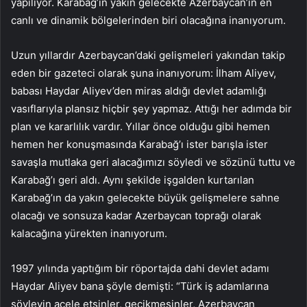
yapılıyor. Karabağ’ın yakın gelecekte Azerbaycan’ın en
canlı ve dinamik bölgelerinden biri olacağına inanıyorum.
Uzun yıllardır Azerbaycan’daki gelişmeleri yakından takip
eden bir gazeteci olarak şuna inanıyorum: İlham Aliyev,
babası Haydar Aliyev’den miras aldığı devlet adamlığı
vasıflarıyla plansız hiçbir şey yapmaz. Attığı her adımda bir
plan ve kararlılık vardır. Yıllar önce olduğu gibi hemen
hemen her konuşmasında Karabağ’ı ister barışla ister
savaşla mutlaka geri alacağımızı söyledi ve sözünü tuttu ve
Karabağ’ı geri aldı. Aynı şekilde işgalden kurtarılan
Karabağ’ın da yakın gelecekte büyük gelişmelere sahne
olacağı ve sonsuza kadar Azerbaycan toprağı olarak
kalacağına yürekten inanıyorum.
1997 yılında yaptığım bir röportajda dahi devlet adamı
Haydar Aliyev bana şöyle demişti: “Türk iş adamlarına
söyleyin acele etsinler, gecikmesinler, Azerbaycan