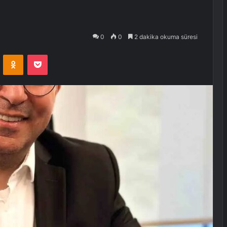
0
0
2 dakika okuma süresi
VKontakte
Odnoklassniki
Pocket