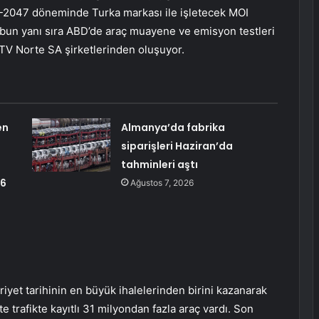
7-2047 döneminde Turka markası ile işletecek MOI
bun yanı sıra ABD’de araç muayene ve emisyon testleri
VTV Norte SA şirketlerinden oluşuyor.
en
Almanya’da fabrika
siparişleri Haziran’da
tahminleri aştı
26
Ağustos 7, 2026
yet tarihinin en büyük ihalelerinden birini kazanarak
e trafikte kayıtlı 31 milyondan fazla araç vardı. Son