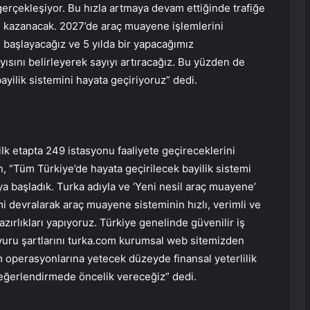
ı gerçekleşiyor. Bu hızla artmaya devam ettiğinde trafiğe
 kazanacak. 2027’de araç muayene işlemlerini
 başlayacağız ve 5 yılda bir yapacağımız
ısını belirleyerek sayıyı artıracağız. Bu yüzden de
 bayilik sistemini hayata geçiriyoruz” dedi.
ilk etapta 249 istasyonu faaliyete geçireceklerini
, “Tüm Türkiye’de hayata geçirilecek bayilik sistemi
a başladık. Turka adıyla ve ‘Yeni nesil araç muayene’
i devralarak araç muayene sisteminin hızlı, verimli ve
zırlıkları yapıyoruz. Türkiye genelinde güvenilir iş
aşvuru şartlarını turka.com kurumsal web sitemizden
m operasyonlarına yetecek düzeyde finansal yeterlilik
eğerlendirmede öncelik vereceğiz” dedi.