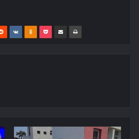
erest
Reddit
VKontakte
Odnoklassniki
Pocket
E-Posta ile paylaş
Yazdır