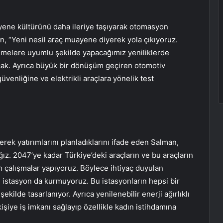
yene kültürünü daha ileriye taşıyarak otomasyon
an, “Yeni nesil araç muayene diyerek yola çıkıyoruz.
emelere uyumlu şekilde yapacağımız yeniliklerde
cak. Ayrıca büyük bir dönüşüm geçiren otomotiv
venliğine ve elektrikli araçlara yönelik test
eyerek yatırımlarını planladıklarını ifade eden Salman,
ğız. 2047’ye kadar Türkiye’deki araçların ve bu araçların
 çalışmalar yapıyoruz. Böylece ihtiyaç duyulan
e istasyon da kurmuyoruz. Bu istasyonların hepsi bir
lde tasarlanıyor. Ayrıca yenilenebilir enerji ağırlıklı
işiye iş imkanı sağlayıp özellikle kadın istihdamına