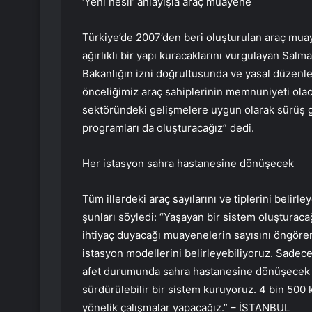
‘Yeni nesil’ anlayışla araç muayene
Türkiye’de 2007’den beri oluşturulan araç mua
ağırlıklı bir yapı kuracaklarını vurgulayan Salm
Bakanlığın izni doğrultusunda ve yasal düzenl
önceliğimiz araç sahiplerinin memnuniyeti ola
sektöründeki gelişmelere uygun olarak sürüş gü
programları da oluşturacağız” dedi.
Her istasyon sahra hastanesine dönüşecek
Tüm illerdeki araç sayılarını ve tiplerini belirl
şunları söyledi: “Yaşayan bir sistem oluşturaca
ihtiyaç duyacağı muayenelerin sayısını öngören
istasyon modellerini belirleyebiliyoruz. Sadec
afet durumunda sahra hastanesine dönüşecek şeki
sürdürülebilir bir sistem kuruyoruz. 4 bin 500 k
yönelik çalışmalar yapacağız.” – İSTANBUL