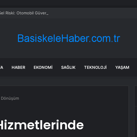
Sel Riski: Otomobil Güvenli Alana Çekildi
FA
HABER
EKONOMI
SAĞLIK
TEKNOLOJI
YAŞAM
e Dönüşüm
izmetlerinde