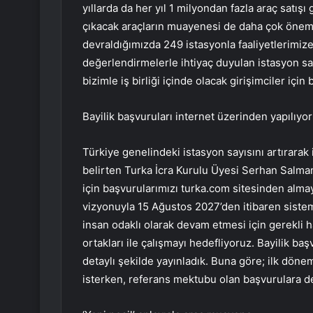
yıllarda da her yıl 1 milyondan fazla araç satış
çıkacak araçların muayenesi de daha çok önem
devraldığımızda 249 istasyonla faaliyetlerimize
değerlendirmelerle ihtiyaç duyulan istasyon say
bizimle iş birliği içinde olacak girişimciler için
Bayilik başvuruları internet üzerinden yapılıyor
Türkiye genelindeki istasyon sayısını artırarak 
belirten Turka İcra Kurulu Üyesi Serhan Salman
için başvurularımızı turka.com sitesinden almay
vizyonuyla 15 Ağustos 2027’den itibaren sistem
insan odaklı olarak devam etmesi için gerekli ha
ortakları ile çalışmayı hedefliyoruz. Bayilik b
detaylı şekilde yayınladık. Buna göre; ilk döne
isterken, referans mektubu olan başvurulara d