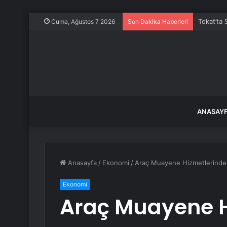
Tokat’ta 
Cuma, Ağustos 7 2026
Son Dakika Haberleri
ANASAY
Anasayfa
/
Ekonomi
/
Araç Muayene Hizmetlerind
Ekonomi
Araç Muayene H