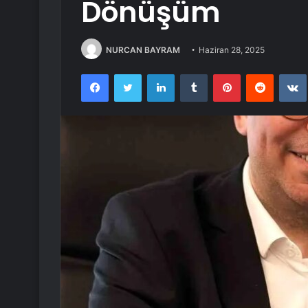
Dönüşüm
NURCAN BAYRAM
Haziran 28, 2025
Facebook
Twitter
LinkedIn
Tumblr
Pinterest
Reddit