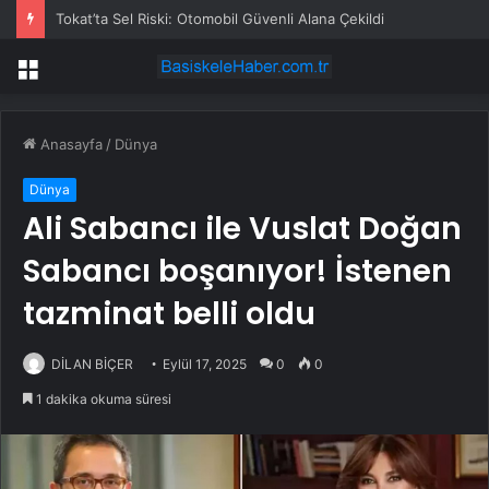
Tokat’ta Sel Riski: Otomobil Güvenli Alana Çekildi
Menü
Anasayfa
/
Dünya
Dünya
Ali Sabancı ile Vuslat Doğan
Sabancı boşanıyor! İstenen
tazminat belli oldu
DİLAN BİÇER
Eylül 17, 2025
0
0
1 dakika okuma süresi