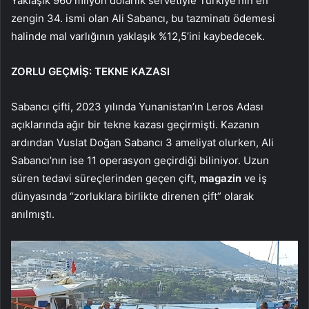
Yaklaşık 960 milyon dolarlık servetiyle Türkiye’nin en
zengin 34. ismi olan Ali Sabancı, bu tazminatı ödemesi
halinde mal varlığının yaklaşık %12,5’ini kaybedecek.
ZORLU GEÇMİŞ: TEKNE KAZASI
Sabancı çifti, 2023 yılında Yunanistan’ın Leros Adası
açıklarında ağır bir tekne kazası geçirmişti. Kazanın
ardından Vuslat Doğan Sabancı 3 ameliyat olurken, Ali
Sabancı’nın ise 11 operasyon geçirdiği biliniyor. Uzun
süren tedavi süreçlerinden geçen çift,
magazin
ve iş
dünyasında “zorluklara birlikte direnen çift” olarak
anılmıştı.