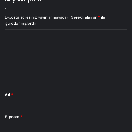
E-posta adresiniz yayınlanmayacak.
Gerekli alanlar
*
ile
işaretlenmişlerdir
Y
o
r
u
m
*
Ad
*
E-posta
*