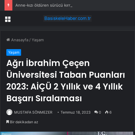
Anne-kızı öldüren sürücü kırmızı ışıkta geçip, 112 kilometre hızla çarpmış
Menü
Anasayfa
/
Yaşam
Yaşam
Ağrı İbrahim Çeçen
Üniversitesi Taban Puanları
2023: AİÇÜ 2 Yıllık ve 4 Yıllık
Başarı Sıralaması
MUSTAFA SÖNMEZER
Temmuz 18, 2023
0
6
Bir dakikadan az