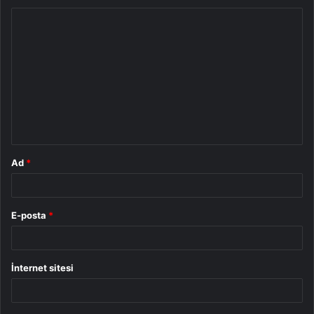
Y
o
r
u
m
*
Ad
*
E-posta
*
İnternet sitesi