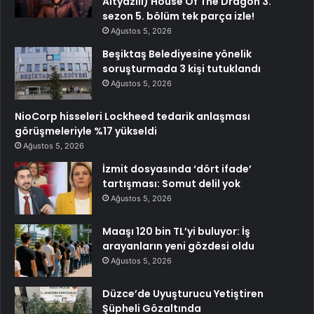
Altyazılı) House Of The Dragon 3.
sezon 5. bölüm tek parça izle!
Ağustos 5, 2026
Beşiktaş Belediyesine yönelik
soruşturmada 3 kişi tutuklandı
Ağustos 5, 2026
NioCorp hisseleri Lockheed tedarik anlaşması
görüşmeleriyle %17 yükseldi
Ağustos 5, 2026
İzmit dosyasında ‘dört ifade’
tartışması: Somut delil yok
Ağustos 5, 2026
Maaşı 120 bin TL’yi buluyor: İş
arayanların yeni gözdesi oldu
Ağustos 5, 2026
Düzce’de Uyuşturucu Yetiştiren
Şüpheli Gözaltında