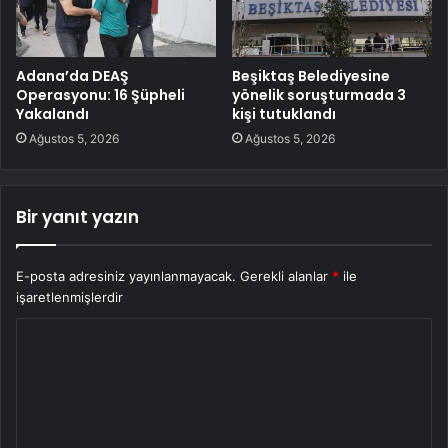
Adana’da DEAŞ
Beşiktaş Belediyesine
Operasyonu: 16 Şüpheli
yönelik soruşturmada 3
Yakalandı
kişi tutuklandı
Ağustos 5, 2026
Ağustos 5, 2026
Bir yanıt yazın
E-posta adresiniz yayınlanmayacak.
Gerekli alanlar
*
ile
işaretlenmişlerdir
Y
o
r
u