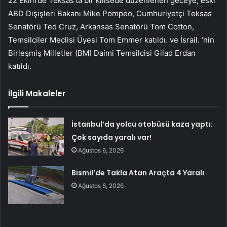
22 Ekim’de Teksas’ta bir kilisede düzenlenen geceye, eski
ABD Dışişleri Bakanı Mike Pompeo, Cumhuriyetçi Teksas
Senatörü Ted Cruz, Arkansas Senatörü Tom Cotton,
Temsilciler Meclisi Üyesi Tom Emmer katıldı. ve İsrail. ‘nin
Birleşmiş Milletler (BM) Daimi Temsilcisi Gilad Erdan
katıldı.
İlgili Makaleler
İstanbul’da yolcu otobüsü kaza yaptı:
Çok sayıda yaralı var!
Ağustos 6, 2026
Bismil’de Takla Atan Araçta 4 Yaralı
Ağustos 6, 2026