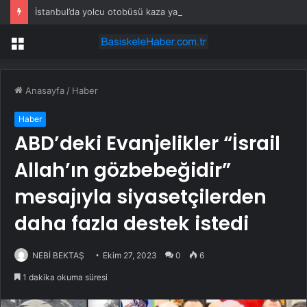
İstanbul’da yolcu otobüsü kaza yaptı: Çok sayıda yaralı var!
Menü
Anasayfa
/
Haber
Haber
ABD’deki Evanjelikler “İsrail
Allah’ın gözbebeğidir”
mesajıyla siyasetçilerden
daha fazla destek istedi
NEBİ BEKTAŞ
Ekim 27, 2023
0
6
1 dakika okuma süresi