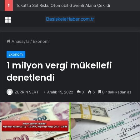
Tokat’ta Sel Riski: Otomobil Güvenli Alana Çekildi
Menü
Anasayfa
/
Ekonomi
Ekonomi
1 milyon vergi mükellefi
denetlendi
ZERRİN SERT
Aralık 15, 2022
0
6
Bir dakikadan az