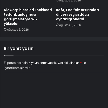
Ağustos 5, 2026
NioCorp hisseleri Lockheed
BofA, Fed faiz artırımları
tedarik anlaşması
öncesi seçici döviz
görüşmeleriyle %17
oynaklığı önerdi
yükseldi
Ağustos 5, 2026
Ağustos 5, 2026
Bir yanıt yazın
E-posta adresiniz yayınlanmayacak.
Gerekli alanlar
*
ile
işaretlenmişlerdir
Y
o
r
u
m