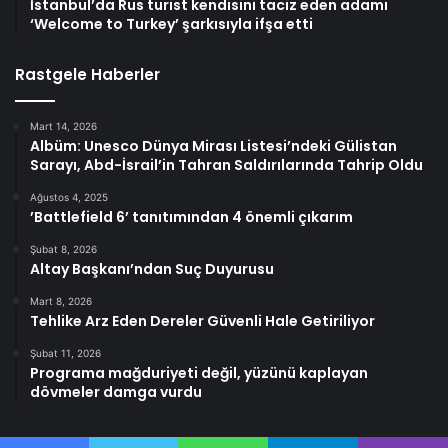
İstanbul’da Rus turist kendisini taciz eden adamı
‘Welcome to Turkey’ şarkısıyla ifşa etti
Rastgele Haberler
Mart 14, 2026
Albüm: Unesco Dünya Mirası Listesi’ndeki Gülistan
Sarayı, Abd-İsrail’in Tahran Saldırılarında Tahrip Oldu
Ağustos 4, 2025
’Battlefield 6’ tanıtımından 4 önemli çıkarım
Şubat 8, 2026
Altay Başkanı’ndan Suç Duyurusu
Mart 8, 2026
Tehlike Arz Eden Dereler Güvenli Hale Getiriliyor
Şubat 11, 2026
Programa mağduriyeti değil, yüzünü kaplayan
dövmeler damga vurdu